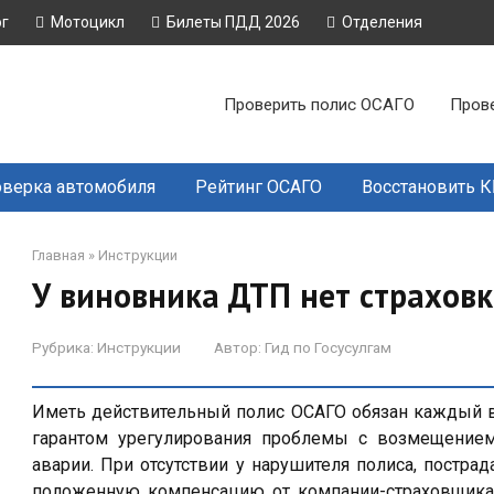
ог
Мотоцикл
Билеты ПДД 2026
Отделения
Проверить полис ОСАГО
Пров
верка автомобиля
Рейтинг ОСАГО
Восстановить 
Главная
»
Инструкции
У виновника ДТП нет страховк
Рубрика:
Инструкции
Автор:
Гид по Госусулгам
Иметь действительный полис ОСАГО обязан каждый во
гарантом урегулирования проблемы с возмещением
аварии. При отсутствии у нарушителя полиса, постр
положенную компенсацию от компании-страховщика.