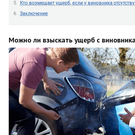
Кто возмещает ущерб, если у виновника отсутству
Заключение
Можно ли взыскать ущерб с виновник