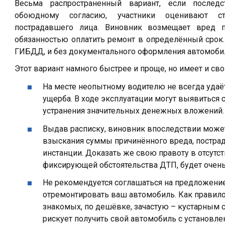
Весьма распространенный вариант, если последс
обоюдному согласию, участники оценивают с
пострадавшего лица. Виновник возмещает вред п
обязанностью оплатить ремонт в определённый срок.
ГИБДД, и без документального оформления автомоби
Этот вариант намного быстрее и проще, но имеет и св
На месте неопытному водителю не всегда удаёт
ущерба. В ходе эксплуатации могут выявиться
устранения значительных денежных вложений.
Выдав расписку, виновник впоследствии может 
взыскания суммы причинённого вреда, постра
инстанции. Доказать же свою правоту в отсут
фиксирующей обстоятельства ДТП, будет очень
Не рекомендуется соглашаться на предложение
отремонтировать ваш автомобиль. Как правило,
знакомых, по дешёвке, зачастую – кустарным с
рискует получить свой автомобиль с установл