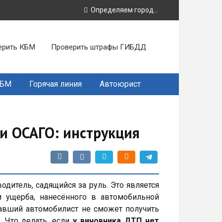
Определяем город...
ерить КБМ
Проверить штрафы ГИБДД
КБМ
Горячая линия
Автоюрист
и ОСАГО: инструкция
дитель, садящийся за руль. Это является
 ущерба, нанесённого в автомобильной
адавший автомобилист не сможет получить
 Что делать, если
у виновника ДТП нет