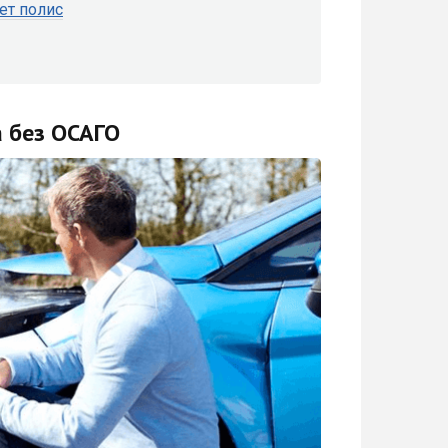
ет полис
а без ОСАГО