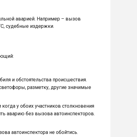
ильной аварией. Например – вызов
ТС, судебные издержки.
ующий:
иля и обстоятельства происшествия.
светофоры, разметку, другие значимые
 и когда у обоих участников столкновения
ть аварию без вызова автоинспекторов.
зова автоинспектора не обойтись.