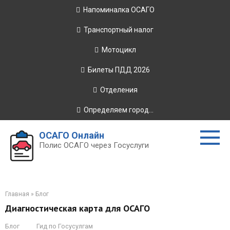
Перейти
Напоминалка ОСАГО
к
контенту
Транспортный налог
Мотоцикл
Билеты ПДД 2026
Отделения
Определяем город...
ОСАГО Онлайн
Полис ОСАГО через Госуслуги
Главная
»
Блог
Диагностическая карта для ОСАГО
Блог
Гид по Госусулгам