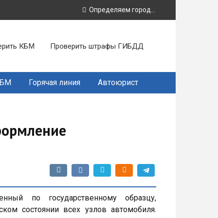
Определяем город...
ерить КБМ
Проверить штрафы ГИБДД
КБМ
Горячая линия
Автоюрист
формление
енный по государственному образцу,
ком состоянии всех узлов автомобиля.