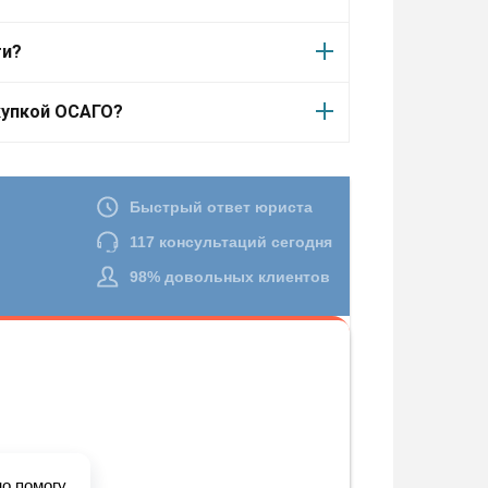
ти?
купкой ОСАГО?