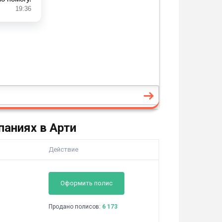
аниях в Арти
Действие
Оформить полис
Продано полисов:
6 173