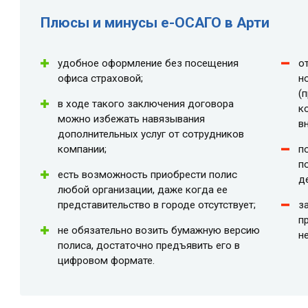
Плюсы и минусы e-ОСАГО в Арти
удобное оформление без посещения
о
офиса страховой;
н
(
в ходе такого заключения договора
к
можно избежать навязывания
в
дополнительных услуг от сотрудников
компании;
п
п
есть возможность приобрести полис
д
любой организации, даже когда ее
представительство в городе отсутствует;
з
п
не обязательно возить бумажную версию
н
полиса, достаточно предъявить его в
цифровом формате.