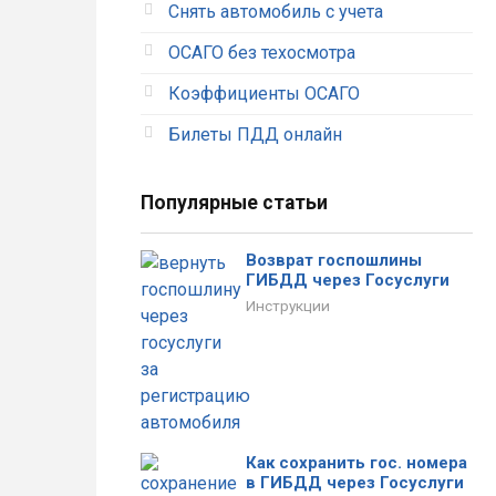
Снять автомобиль с учета
ОСАГО без техосмотра
Коэффициенты ОСАГО
Тимофеева
Александр
Алена
Рыжков
Билеты ПДД онлайн
Популярные статьи
Отличный сервис. Вообще
При оформлении были
без проблем оформила
допущены ошибки. Звонили
полис. Оплатила и все
в страховую, внесли мои
Возврат госпошлины
документы тут же пришли на
правки только на
ГИБДД через Госуслуги
почту.
следующий день.
Инструкции
Как сохранить гос. номера
в ГИБДД через Госуслуги