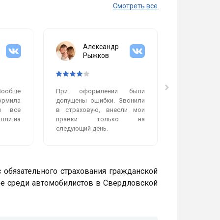
Смотреть все
Александр
Мих
Рыжков
Гол
Вообще
При оформлении были
Очень пон
рмила
допущены ошибки. Звонили
работает
и все
в страховую, внесли мои
сделали бы
шли на
правки только на
работой, ни
следующий день.
нет. Полис п
с обязательного страхования гражданской
ое среди автомобилистов в Свердловской