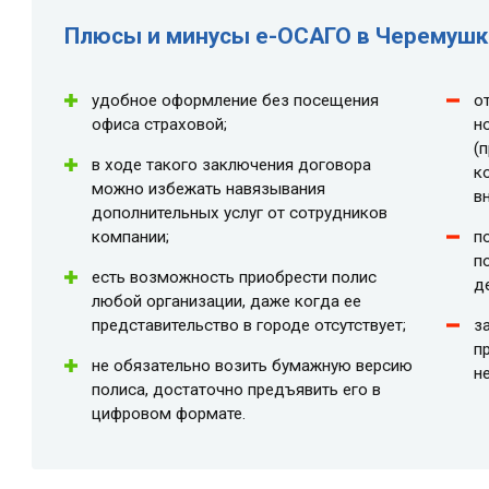
Плюсы и минусы e-ОСАГО в Черемушк
удобное оформление без посещения
о
офиса страховой;
н
(
в ходе такого заключения договора
к
можно избежать навязывания
в
дополнительных услуг от сотрудников
компании;
п
п
есть возможность приобрести полис
д
любой организации, даже когда ее
представительство в городе отсутствует;
з
п
не обязательно возить бумажную версию
н
полиса, достаточно предъявить его в
цифровом формате.