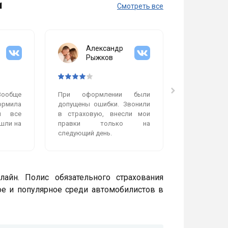
и
Смотреть все
Александр
Мих
Рыжков
Гол
Вообще
При оформлении были
Очень пон
рмила
допущены ошибки. Звонили
работает
и все
в страховую, внесли мои
сделали бы
шли на
правки только на
работой, ни
следующий день.
нет. Полис п
айн. Полис обязательного страхования
ое и популярное среди автомобилистов в