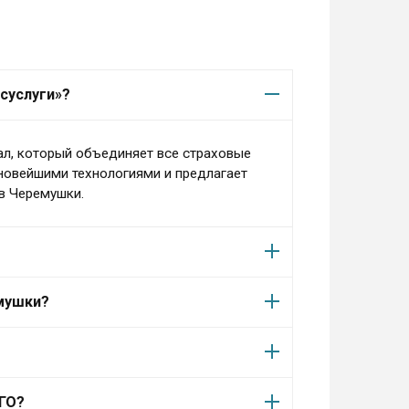
суслуги»?
ал, который объединяет все страховые
 новейшими технологиями и предлагает
в Черемушки.
емушки?
АГО?