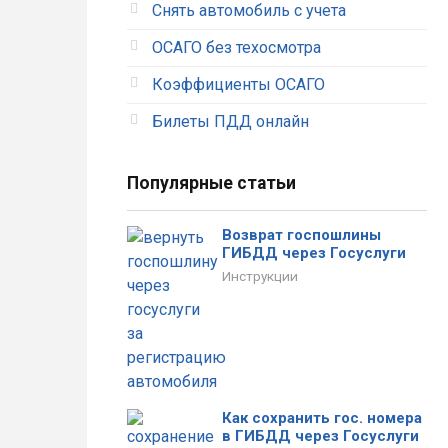
Снять автомобиль с учета
ОСАГО без техосмотра
Коэффициенты ОСАГО
Тимофеева
Александр
Алена
Рыжков
Билеты ПДД онлайн
Популярные статьи
Отличный сервис. Вообще
При оформлении были
без проблем оформила
допущены ошибки. Звонили
полис. Оплатила и все
в страховую, внесли мои
Возврат госпошлины
документы тут же пришли на
правки только на
ГИБДД через Госуслуги
почту.
следующий день.
Инструкции
Как сохранить гос. номера
в ГИБДД через Госуслуги