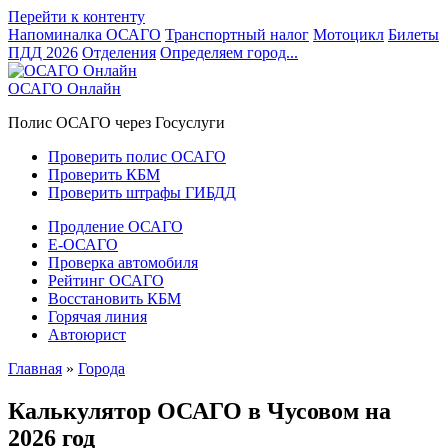
Перейти к контенту
Напоминалка ОСАГО
Транспортный налог
Мотоцикл
Билеты
ПДД 2026
Отделения
Определяем город...
ОСАГО Онлайн
Полис ОСАГО через Госуслуги
Проверить полис ОСАГО
Проверить КБМ
Проверить штрафы ГИБДД
Продление ОСАГО
Е-ОСАГО
Проверка автомобиля
Рейтинг ОСАГО
Восстановить КБМ
Горячая линия
Автоюрист
Главная
»
Города
Калькулятор ОСАГО в Чусовом на
2026 год