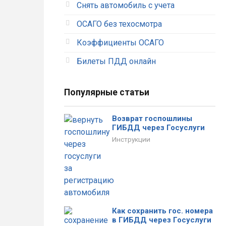
Снять автомобиль с учета
ОСАГО без техосмотра
Коэффициенты ОСАГО
Тимофеева
Алена
Билеты ПДД онлайн
Александр
Рыжков
Популярные статьи
Отличный сервис. Вообще
без проблем оформила
полис. Оплатила и все
Возврат госпошлины
При оформлении были
документы тут же пришли на
ГИБДД через Госуслуги
допущены ошибки. Звонили
почту.
Инструкции
в страховую, внесли мои
правки только на
следующий день.
Как сохранить гос. номера
в ГИБДД через Госуслуги