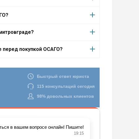
АГО?
митровграде?
е перед покупкой ОСАГО?