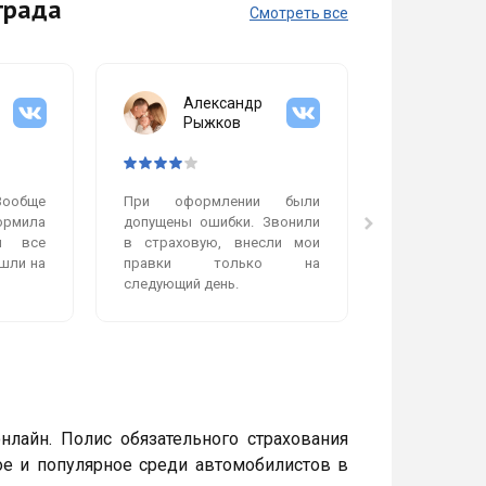
града
Смотреть все
Александр
Мих
Рыжков
Гол
Вообще
При оформлении были
Очень пон
рмила
допущены ошибки. Звонили
работает
и все
в страховую, внесли мои
сделали бы
шли на
правки только на
работой, ни
следующий день.
нет. Полис п
нлайн. Полис обязательного страхования
ое и популярное среди автомобилистов в