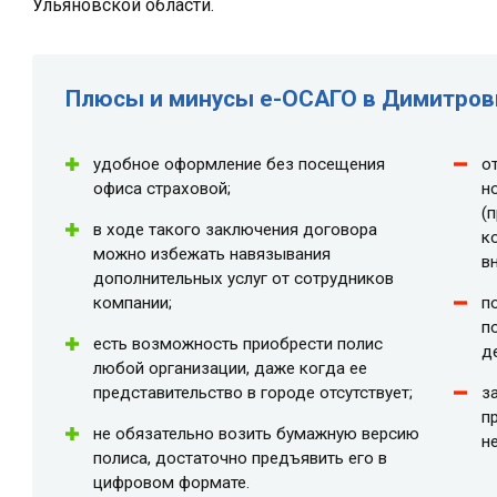
Ульяновской области.
Плюсы и минусы e-ОСАГО в Димитров
удобное оформление без посещения
о
офиса страховой;
н
(
в ходе такого заключения договора
к
можно избежать навязывания
в
дополнительных услуг от сотрудников
компании;
п
п
есть возможность приобрести полис
д
любой организации, даже когда ее
представительство в городе отсутствует;
з
п
не обязательно возить бумажную версию
н
полиса, достаточно предъявить его в
цифровом формате.