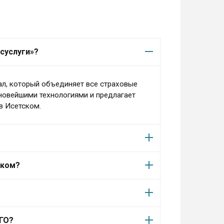
суслуги»?
ал, который объединяет все страховые
 новейшими технологиями и предлагает
в Исетском.
ском?
АГО?