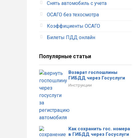
Снять автомобиль с учета
ОСАГО без техосмотра
Коэффициенты ОСАГО
Тимофеева
Александр
Алена
Рыжков
Билеты ПДД онлайн
Популярные статьи
Отличный сервис. Вообще
При оформлении были
без проблем оформила
допущены ошибки. Звонили
полис. Оплатила и все
в страховую, внесли мои
Возврат госпошлины
документы тут же пришли на
правки только на
ГИБДД через Госуслуги
почту.
следующий день.
Инструкции
Как сохранить гос. номера
в ГИБДД через Госуслуги