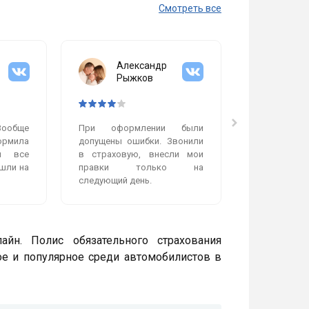
Смотреть все
Александр
Мих
Рыжков
Гол
Вообще
При оформлении были
Очень пон
рмила
допущены ошибки. Звонили
работает
и все
в страховую, внесли мои
сделали бы
шли на
правки только на
работой, ни
следующий день.
нет. Полис п
айн. Полис обязательного страхования
ое и популярное среди автомобилистов в