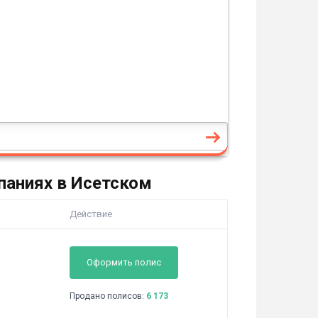
паниях в Исетском
Действие
Оформить полис
Продано полисов:
6 173