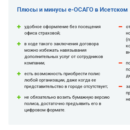
Плюсы и минусы e-ОСАГО в Исетском
удобное оформление без посещения
о
офиса страховой;
н
(
в ходе такого заключения договора
к
можно избежать навязывания
в
дополнительных услуг от сотрудников
компании;
п
п
есть возможность приобрести полис
д
любой организации, даже когда ее
представительство в городе отсутствует;
з
п
не обязательно возить бумажную версию
н
полиса, достаточно предъявить его в
цифровом формате.