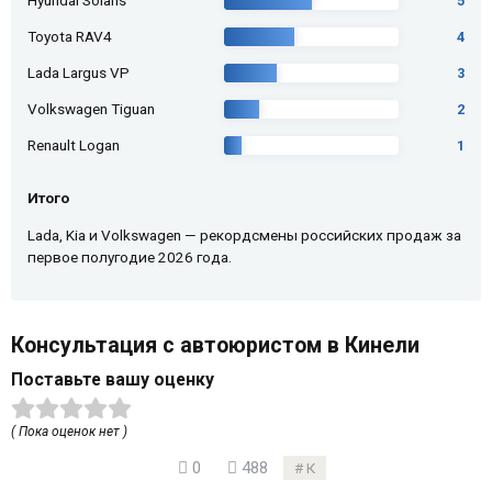
Hyundai Solaris
5
Toyota RAV4
4
Lada Largus VP
3
Volkswagen Tiguan
2
Renault Logan
1
Итого
Lada, Kia и Volkswagen — рекордсмены российских продаж за
первое полугодие 2026 года.
Консультация с автоюристом в Кинели
Поставьте вашу оценку
( Пока оценок нет )
0
488
К