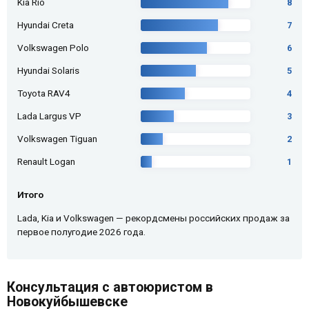
Kia Rio
8
Hyundai Creta
7
Volkswagen Polo
6
Hyundai Solaris
5
Toyota RAV4
4
Lada Largus VP
3
Volkswagen Tiguan
2
Renault Logan
1
Итого
Lada, Kia и Volkswagen — рекордсмены российских продаж за
первое полугодие 2026 года.
Консультация с автоюристом в
Новокуйбышевске