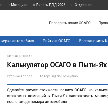
ог
Мотоцикл
Билеты ПДД 2026
Отделения
Проверить полис ОСАГО
Пров
верка автомобиля
Рейтинг ОСАГО
Восстановить 
Главная
»
Города
Калькулятор ОСАГО в Пыти-Ях
Рубрика:
Города
Автор:
Гид по Госусулгам
Сделайте расчет стоимости полиса ОСАГО на кальку
страховых компаний в Пыти-Ях застраховать машину
после ввода номера автомобиля.