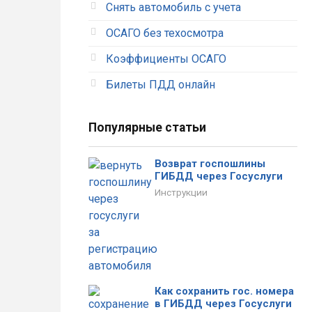
Снять автомобиль с учета
ОСАГО без техосмотра
Коэффициенты ОСАГО
Билеты ПДД онлайн
Тимофеева
Александр
Алена
Рыжков
Популярные статьи
Возврат госпошлины
Отличный сервис. Вообще
При оформлении были
ГИБДД через Госуслуги
без проблем оформила
допущены ошибки. Звонили
Инструкции
полис. Оплатила и все
в страховую, внесли мои
документы тут же пришли на
правки только на
почту.
следующий день.
Как сохранить гос. номера
в ГИБДД через Госуслуги