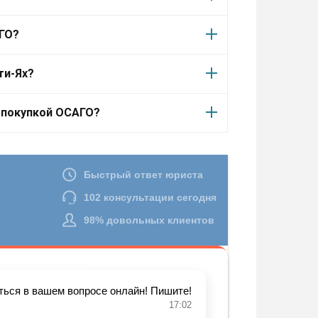
АГО?
ти-Ях?
д покупкой ОСАГО?