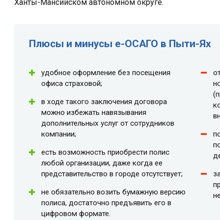
Ханты-Мансийском автономном округе.
Плюсы и минусы e-ОСАГО в Пыти-Ях
удобное оформление без посещения
о
офиса страховой;
н
(
в ходе такого заключения договора
к
можно избежать навязывания
в
дополнительных услуг от сотрудников
компании;
п
п
есть возможность приобрести полис
д
любой организации, даже когда ее
представительство в городе отсутствует;
з
п
не обязательно возить бумажную версию
н
полиса, достаточно предъявить его в
цифровом формате.