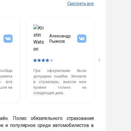
Смотреть все
Александр
Мих
Рыжков
Гол
Вообще
При оформлении были
Очень пон
рмила
допущены ошибки. Звонили
работает
и все
в страховую, внесли мои
сделали бы
шли на
правки только на
работой, ни
следующий день.
нет. Полис п
йн. Полис обязательного страхования
ое и популярное среди автомобилистов в