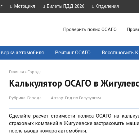
ог
Мотоцикл
Билеты ПДД 2026
Отделения
Проверить полис ОСАГО
Пров
верка автомобиля
Рейтинг ОСАГО
Восстановить 
Главная
»
Города
Калькулятор ОСАГО в Жигулевс
Рубрика:
Города
Автор:
Гид по Госусулгам
Сделайте расчет стоимости полиса ОСАГО на кальку
страховых компаний в Жигулевске застраховать маши
после ввода номера автомобиля.