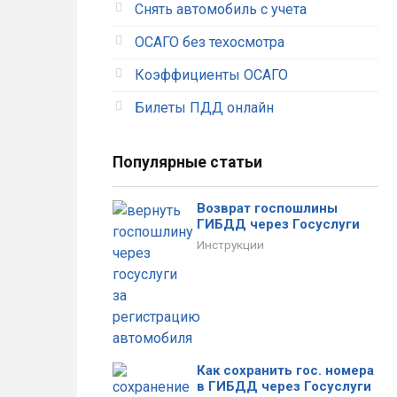
Снять автомобиль с учета
ОСАГО без техосмотра
Коэффициенты ОСАГО
Тимофеева
Александр
Алена
Рыжков
Билеты ПДД онлайн
Популярные статьи
Отличный сервис. Вообще
При оформлении были
без проблем оформила
допущены ошибки. Звонили
полис. Оплатила и все
в страховую, внесли мои
Возврат госпошлины
документы тут же пришли на
правки только на
ГИБДД через Госуслуги
почту.
следующий день.
Инструкции
Как сохранить гос. номера
в ГИБДД через Госуслуги