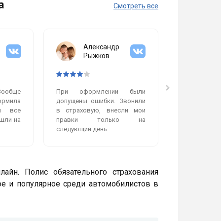
а
Смотреть все
Александр
Мих
Рыжков
Гол
Вообще
При оформлении были
Очень пон
рмила
допущены ошибки. Звонили
работает
и все
в страховую, внесли мои
сделали бы
шли на
правки только на
работой, ни
следующий день.
нет. Полис п
лайн. Полис обязательного страхования
ое и популярное среди автомобилистов в