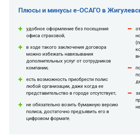
Плюсы и минусы e-ОСАГО в Жигулевс
удобное оформление без посещения
о
офиса страховой;
н
(
в ходе такого заключения договора
к
можно избежать навязывания
в
дополнительных услуг от сотрудников
компании;
п
п
есть возможность приобрести полис
д
любой организации, даже когда ее
представительство в городе отсутствует;
з
п
не обязательно возить бумажную версию
н
полиса, достаточно предъявить его в
цифровом формате.