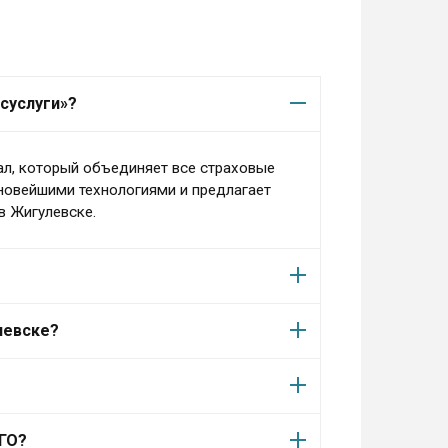
суслуги»?
ал, который объединяет все страховые
 новейшими технологиями и предлагает
в Жигулевске.
левске?
АГО?