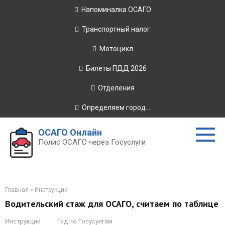
Перейти
Напоминалка ОСАГО
к
контенту
Транспортный налог
Мотоцикл
Билеты ПДД 2026
Отделения
Определяем город...
ОСАГО Онлайн
Полис ОСАГО через Госуслуги
Главная
»
Инструкции
Водительский стаж для ОСАГО, считаем по таблице
Инструкции
Гид по Госусулгам