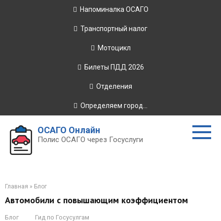
Перейти
Напоминалка ОСАГО
к
контенту
Транспортный налог
Мотоцикл
Билеты ПДД 2026
Отделения
Определяем город...
ОСАГО Онлайн
Полис ОСАГО через Госуслуги
Главная
»
Блог
Автомобили с повышающим коэффициентом
Блог
Гид по Госусулгам